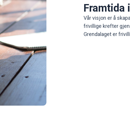
Framtida i
Vår visjon er å skap
frivillige krefter gj
Grendalaget er frivil