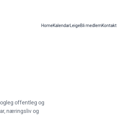
Home
Kalendar
Leige
Bli medlem
Kontakt
mogleg offentleg og
ar, næringsliv og