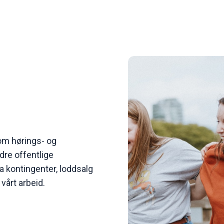
som hørings- og
re offentlige
a kontingenter, loddsalg
årt arbeid.